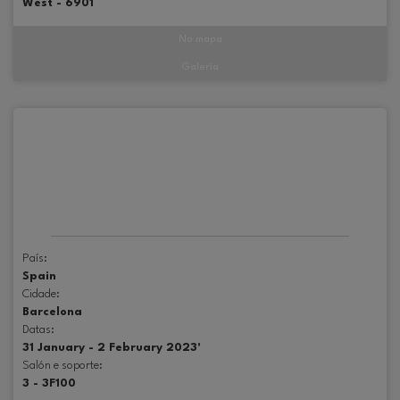
West - 6901
No mapa
Galería
País:
Spain
Cidade:
Barcelona
Datas:
31 January - 2 February 2023'
Salón e soporte:
3 - 3F100