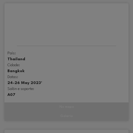
País:
Thailand
Cidade:
Bangkok
Datas:
24-26 May 2023'
Salón e soporte:
A07
No mapa
Galería