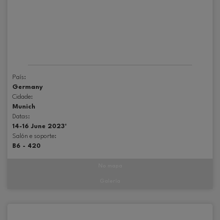
País:
Germany
Cidade:
Munich
Datas:
14-16 June 2023'
Salón e soporte:
B6 - 420
No mapa
Galería