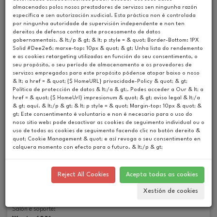
almacenados polos nosos prestadores de servizos sen ningunha razón
específica e sen autorización xudicial. Esta práctica non é controlada
Upcoming Events
por ningunha autoridade de supervisión independente e non ten
dereitos de defensa contra este procesamento de datos
Past Events
gobernamentais. & lt;/p & gt; & lt; p style = & quot; Border-Bottom: 1PX
Solid #Dee2e6; marxe-top: 10px & quot; & gt; Unha lista do rendemento
e as cookies retargeting utilizadas en función do seu consentimento, o
seu propósito, o seu período de almacenamento e os provedores de
servizos empregados para este propósito pódense atopar baixo o noso
& lt; a href = & quot; {$ HomeURL} privacidade-Policy & quot; & gt;
Política de protección de datos & lt;/a & gt;. Podes acceder a Our & lt; a
href = & quot; {$ HomeUrl} impresionum & quot; & gt; aviso legal & lt;/a
& gt; aquí. & lt;/p & gt; & lt; p style = & quot; Margin-top: 10px & quot; &
gt; Este consentimento é voluntario e non é necesario para o uso do
noso sitio web: pode desactivar as cookies de seguimento individual ou o
uso de todas as cookies de seguimento facendo clic no botón dereito &
quot; Cookie Management & quot; e así revoga o seu consentimento en
calquera momento con efecto para o futuro. & lt;/p & gt;
País:
USA
Cidade:
Reject All Cookies
Acepta todas as cookies
Las Vegas
Datas:
Xestión de cookies
5-8 January 2023'
Salón e soporte: