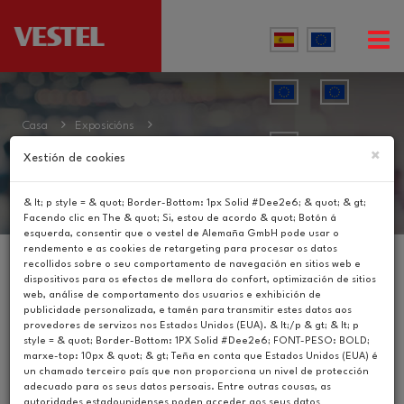
Casa
Exposicións
×
Xestión de cookies
& lt; p style = & quot; Border-Bottom: 1px Solid #Dee2e6; & quot; & gt;
Facendo clic en The & quot; Si, estou de acordo & quot; Botón á
esquerda, consentir que o vestel de Alemaña GmbH pode usar o
rendemento e as cookies de retargeting para procesar os datos
recollidos sobre o seu comportamento de navegación en sitios web e
Catálogos
dispositivos para os efectos de mellora do confort, optimización de sitios
web, análise de comportamento dos usuarios e exhibición de
Vídeos
publicidade personalizada, e tamén para transmitir estes datos aos
provedores de servizos nos Estados Unidos (EUA). & lt;/p & gt; & lt; p
style = & quot; Border-Bottom: 1PX Solid #Dee2e6; FONT-PESO: BOLD;
Noticias
marxe-top: 10px & quot; & gt; Teña en conta que Estados Unidos (EUA) é
un chamado terceiro país que non proporciona un nivel de protección
adecuado para os seus datos persoais. Entre outras cousas, as
Exposicións
autoridades estadounidenses poden acceder aos seus datos