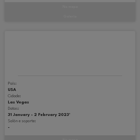
No mapa
Galería
País:
USA
Cidade:
Las Vegas
Datas:
31 January - 2 February 2023'
Salón e soporte:
-