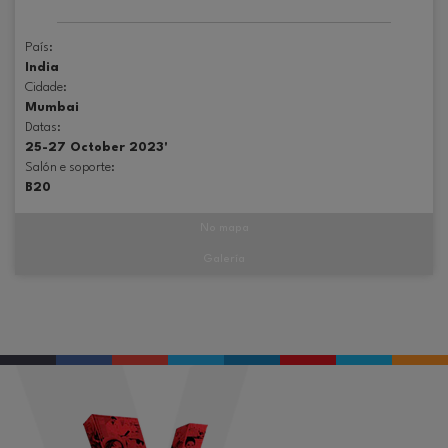
País:
India
Cidade:
Mumbai
Datas:
25-27 October 2023'
Salón e soporte:
B20
No mapa
Galería