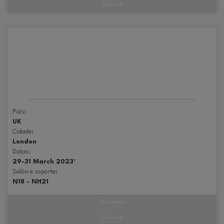
Galería
País:
UK
Cidade:
London
Datas:
29-31 March 2023'
Salón e soporte:
N18 - NH21
No mapa
Galería