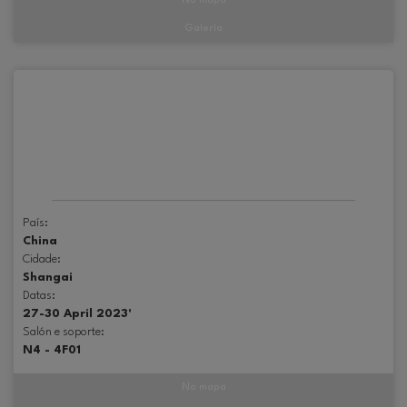
No mapa
Galería
País:
China
Cidade:
Shangai
Datas:
27-30 April 2023'
Salón e soporte:
N4 - 4F01
No mapa