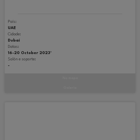
País:
UAE
Cidade:
Dubai
Datas:
16-20 October 2023'
Salón e soporte:
-
No mapa
Galería