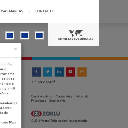
OSAS MARCAS
CONTACTO
EMPRESAS SUBSIDIARIAS
×
uot; Si,
ar o
ortamento
 de sitios
Siga agora!
amén para
p style = &
Teña en
Condicións de uso
Cookie Policy
Política de
-
-
Privacidade
Mapa do sitio
-
dounidenses
ha razón
ade de
© 2018 Vestel Todos os dereitos reservados.
e-top: 10px