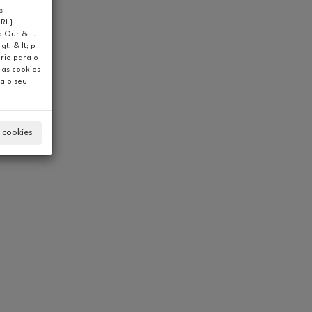
s
URL}
 Our & lt;
t; & lt; p
ario para o
 as cookies
a o seu
 cookies