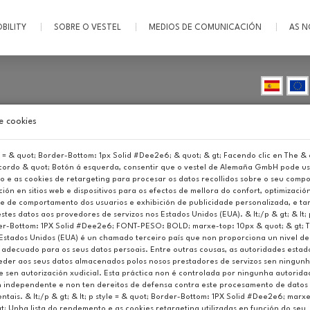
BILITY
SOBRE O VESTEL
MEDIOS DE COMUNICACIÓN
AS N
e cookies
le = & quot; Border-Bottom: 1px Solid #Dee2e6; & quot; & gt; Facendo clic en The & q
cordo & quot; Botón á esquerda, consentir que o vestel de Alemaña GmbH pode us
 e as cookies de retargeting para procesar os datos recollidos sobre o seu comp
Consumer Electronics
PRODUTOS
ón en sitios web e dispositivos para os efectos de mellora do confort, optimización
Free Standing Household Appliances
SOBRE O VESTEL
se de comportamento dos usuarios e exhibición de publicidade personalizada, e t
Built-in Household Appliances
estes datos aos provedores de servizos nos Estados Unidos (EUA). & lt;/p & gt; & lt; 
MEDIOS DE
er-Bottom: 1PX Solid #Dee2e6; FONT-PESO: BOLD; marxe-top: 10px & quot; & gt; 
Visual Solutions
Estados Unidos (EUA) é un chamado terceiro país que non proporciona un nivel de
COMUNICACIÓN
EV Charging Stations
 adecuado para os seus datos persoais. Entre outras cousas, as autoridades esta
der aos seus datos almacenados polos nosos prestadores de servizos sen ningun
Battery Solutions
AS NOSAS MARCAS
 e sen autorización xudicial. Esta práctica non é controlada por ningunha autorid
Water Heaters
n independente e non ten dereitos de defensa contra este procesamento de datos
CONTACTO
Air Conditioner
tais. & lt;/p & gt; & lt; p style = & quot; Border-Bottom: 1PX Solid #Dee2e6; marx
gt; Unha lista do rendemento e as cookies retargeting utilizadas en función do seu