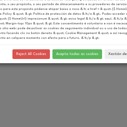
Automotive Solutions
nto, o seu propósito, o seu período de almacenamento e os provedores de servizo
 para este propósito pódense atopar baixo o noso & lt; a href = & quot; {$ Home
-Policy & quot; & gt; Política de protección de datos & lt;/a & gt;. Podes acceder a
quot; {$ HomeUrl} impresionum & quot; & gt; aviso legal & lt;/a & gt; aquí. & lt;/p & g
quot; Margin-top: 10px & quot; & gt; Este consentimento é voluntario e non é neces
o sitio web: pode desactivar as cookies de seguimento individual ou o uso de todas
nto facendo clic no botón dereito & quot; Cookie Management & quot; e así revog
nto en calquera momento con efecto para o futuro. & lt;/p & gt;
Reject All Cookies
Acepta todas as cookies
Xestión de