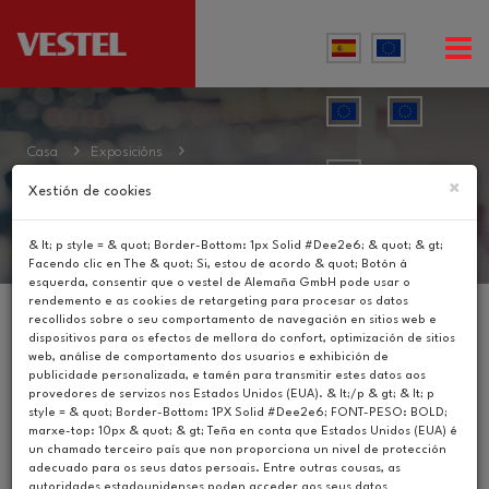
Casa
Exposicións
×
Xestión de cookies
& lt; p style = & quot; Border-Bottom: 1px Solid #Dee2e6; & quot; & gt;
Facendo clic en The & quot; Si, estou de acordo & quot; Botón á
esquerda, consentir que o vestel de Alemaña GmbH pode usar o
rendemento e as cookies de retargeting para procesar os datos
recollidos sobre o seu comportamento de navegación en sitios web e
Catálogos
dispositivos para os efectos de mellora do confort, optimización de sitios
web, análise de comportamento dos usuarios e exhibición de
Vídeos
publicidade personalizada, e tamén para transmitir estes datos aos
provedores de servizos nos Estados Unidos (EUA). & lt;/p & gt; & lt; p
style = & quot; Border-Bottom: 1PX Solid #Dee2e6; FONT-PESO: BOLD;
Noticias
marxe-top: 10px & quot; & gt; Teña en conta que Estados Unidos (EUA) é
un chamado terceiro país que non proporciona un nivel de protección
adecuado para os seus datos persoais. Entre outras cousas, as
Exposicións
autoridades estadounidenses poden acceder aos seus datos