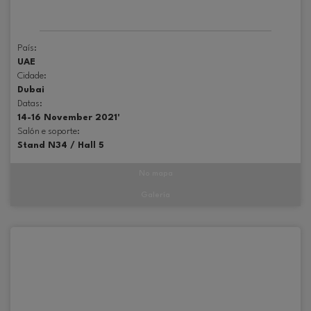
País:
UAE
Cidade:
Dubai
Datas:
14-16 November 2021'
Salón e soporte:
Stand N34 / Hall 5
No mapa
Galería