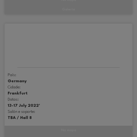
No mapa
Galería
País:
Germany
Cidade:
Frankfurt
Datas:
13-17 July 2022'
Salón e soporte:
TBA / Hall 8
No mapa