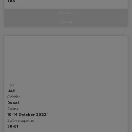
TBA
No mapa
Galería
País:
UAE
Cidade:
Dubai
Datas:
10-14 October 2022'
Salón e soporte:
SR-B1