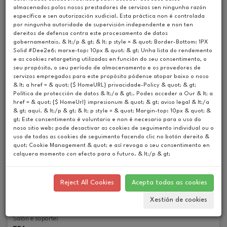
almacenados polos nosos prestadores de servizos sen ningunha razón
específica e sen autorización xudicial. Esta práctica non é controlada
Upcoming Events
por ningunha autoridade de supervisión independente e non ten
dereitos de defensa contra este procesamento de datos
Past Events
gobernamentais. & lt;/p & gt; & lt; p style = & quot; Border-Bottom: 1PX
Solid #Dee2e6; marxe-top: 10px & quot; & gt; Unha lista do rendemento
e as cookies retargeting utilizadas en función do seu consentimento, o
seu propósito, o seu período de almacenamento e os provedores de
servizos empregados para este propósito pódense atopar baixo o noso
& lt; a href = & quot; {$ HomeURL} privacidade-Policy & quot; & gt;
Política de protección de datos & lt;/a & gt;. Podes acceder a Our & lt; a
href = & quot; {$ HomeUrl} impresionum & quot; & gt; aviso legal & lt;/a
& gt; aquí. & lt;/p & gt; & lt; p style = & quot; Margin-top: 10px & quot; &
gt; Este consentimento é voluntario e non é necesario para o uso do
noso sitio web: pode desactivar as cookies de seguimento individual ou o
uso de todas as cookies de seguimento facendo clic no botón dereito &
quot; Cookie Management & quot; e así revoga o seu consentimento en
calquera momento con efecto para o futuro. & lt;/p & gt;
País:
Germany
Cidade:
Reject All Cookies
Acepta todas as cookies
Wolfsburg
Datas:
Xestión de cookies
11-13 October 2022'
Salón e soporte: