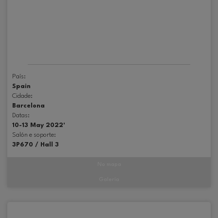
País:
Spain
Cidade:
Barcelona
Datas:
10-13 May 2022'
Salón e soporte:
3P670 / Hall 3
No mapa
Galería