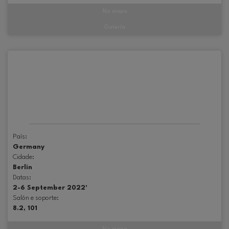
No mapa
Galería
País:
Germany
Cidade:
Berlin
Datas:
2-6 September 2022'
Salón e soporte:
8.2, 101