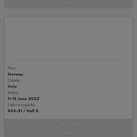
Galería
País:
Norway
Cidade:
Oslo
Datas:
11-15 June 2022'
Salón e soporte:
D04-21 / Hall D
No mapa
Galería