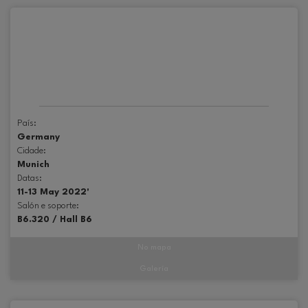
País:
Germany
Cidade:
Munich
Datas:
11-13 May 2022'
Salón e soporte:
B6.320 / Hall B6
No mapa
Galería