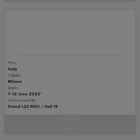
País:
Italy
Cidade:
Milano
Datas:
7-12 June 2022'
Salón e soporte:
Stand L23 M20 / Hall 15
No mapa
Galería