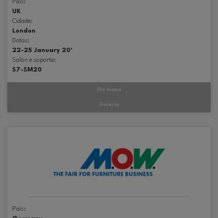
País:
UK
Cidade:
London
Datas:
22-25 January 20'
Salón e soporte:
S7-SM20
No mapa
Galería
País: